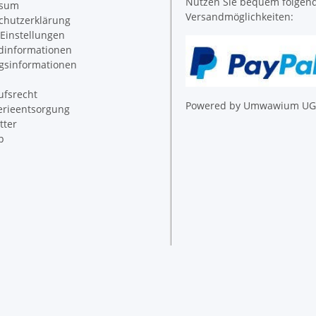
Nutzen Sie bequem folgen
ssum
Versandmöglichkeiten:
chutzerklärung
Einstellungen
dinformationen
gsinformationen
ufsrecht
Powered by Umwawium UG 
erieentsorgung
tter
p