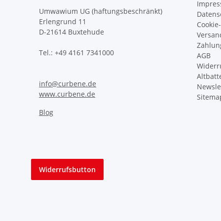
Impre
Umwawium UG (haftungsbeschränkt)
Datens
Erlengrund 11
Cookie-
D-21614 Buxtehude
Versan
Zahlun
Tel.: +49 4161 7341000
AGB
Widerr
Altbatt
info@curbene.de
Newsle
www.curbene.de
Sitema
Blog
Widerrufsbutton