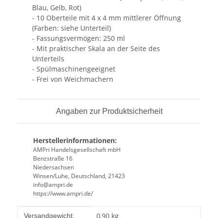
Blau, Gelb, Rot)
- 10 Oberteile mit 4 x 4 mm mittlerer Öffnung
(Farben: siehe Unterteil)
- Fassungsvermögen: 250 ml
- Mit praktischer Skala an der Seite des
Unterteils
- Spülmaschinengeeignet
- Frei von Weichmachern
Angaben zur Produktsicherheit
Herstellerinformationen:
AMPri Handelsgesellschaft mbH
Benzstraße 16
Niedersachsen
Winsen/Luhe, Deutschland, 21423
info@ampri.de
https://www.ampri.de/
Produkteigenschaft
Wert
0,90 kg
Versandgewicht: